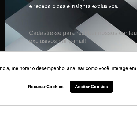
e receba dicas e insights exclusivos.
Cadastre-se para receber nossos conte
exclusivos por e-mail!
Nome*
ência, melhorar o desempenho, analisar como você interage em 
Email*
Recusar Cookies
Aceitar Cookies
Cadastrar