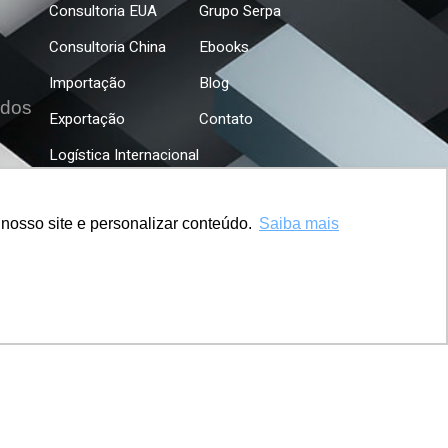
Consultoria EUA
Grupo Serpa
Consultoria China
Ebooks
Importação
Blog
údos
Exportação
Contato
Logística Internacional
Logística Nacional
nosso site e personalizar conteúdo.
Saiba mais
Seguros
Câmbio
Concierge & Turismo