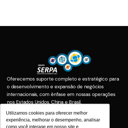
Oferecemos suporte completo e estratégico para
o desenvolvimento e expansão de negócios
internacionais, com ênfase em nossas operações
nos Estados Unidos, China e Brasil.
Utilizamos cookies para oferecer melhor
Serpa Brasil
comercial@gruposerpa.com.br
experiência, melhorar o desempenho, analisar
(31) 2104-5555
(31) 2104-5555
como você interage em nosso site e