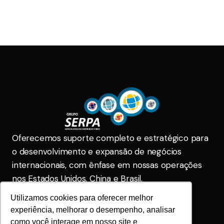
Oferecemos suporte completo e estratégico para
o desenvolvimento e expansão de negócios
internacionais, com ênfase em nossas operações
nos Estados Unidos, China e Brasil.
Utilizamos cookies para oferecer melhor
Serpa Brasil
comercial@gruposerpa.com.br
experiência, melhorar o desempenho, analisar
(31) 2104-5555
(31) 2104-5555
como você interage em nosso site e