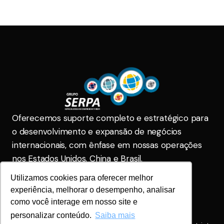
Oferecemos suporte completo e estratégico para
o desenvolvimento e expansão de negócios
internacionais, com ênfase em nossas operações
nos Estados Unidos, China e Brasil.
Utilizamos cookies para oferecer melhor
Serpa Brasil
comercial@gruposerpa.com.br
experiência, melhorar o desempenho, analisar
(31) 2104-5555
(31) 2104-5555
como você interage em nosso site e
Serpa China
personalizar conteúdo.
Saiba mais
+86 1862171713