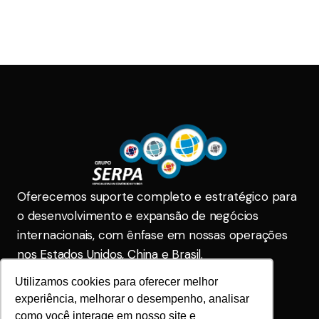
Oferecemos suporte completo e estratégico para
o desenvolvimento e expansão de negócios
internacionais, com ênfase em nossas operações
nos Estados Unidos, China e Brasil.
Utilizamos cookies para oferecer melhor
Serpa Brasil
comercial@gruposerpa.com.br
experiência, melhorar o desempenho, analisar
(31) 2104-5555
(31) 2104-5555
como você interage em nosso site e