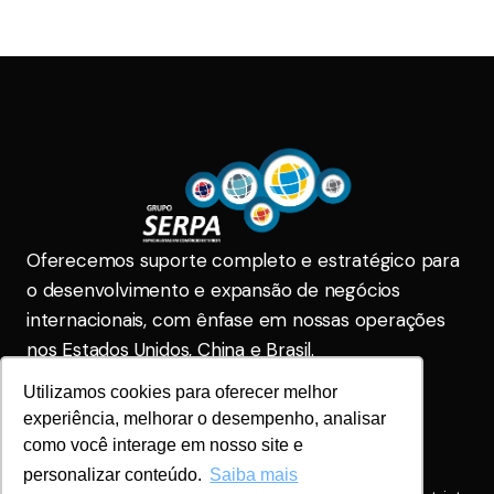
Oferecemos suporte completo e estratégico para
o desenvolvimento e expansão de negócios
internacionais, com ênfase em nossas operações
nos Estados Unidos, China e Brasil.
Utilizamos cookies para oferecer melhor
Serpa Brasil
comercial@gruposerpa.com.br
experiência, melhorar o desempenho, analisar
(31) 2104-5555
(31) 2104-5555
como você interage em nosso site e
Serpa China
personalizar conteúdo.
Saiba mais
+86 1862171713