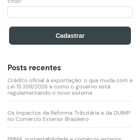
Email*
Cadastrar
Posts recentes
Cadastre-se para receber nossos conteúdos
exclusivos por e-mail!
Crédito oficial à exportação: o que muda com a
Lei 15.359/2026 e como o governo está
regulamentando o novo sistema
Nome*
Os Impactos da Reforma Tributária e da DUIMP
Email*
no Comércio Exterior Brasileiro
FNMA, sustentabilidade e comércio exterior: