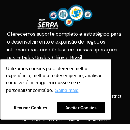
Oferecemos suporte completo e estratégico para
o desenvolvimento e expansão de negócios
internacionais, com ênfase em nossas operações
nos Estados Unidos, China e Brasil.
Utilizamos cookies para oferecer melhor
Serpa Brasil
comercial@gruposerpa.com.br
experiência, melhorar o desempenho, analisar
(31) 2104-5555
(31) 2104-5555
como você interage em nosso site e
Serpa China
personalizar conteúdo.
Saiba mais
+86 1862171713
Room 402, 439, Lane 1588, Zhuguang Road, Qingpu District,
Shanghai
Serpa USA
Recusar Cookies
Aceitar Cookies
info@serpausa.com
+1 305-468-0090
8809 NW 23RD Street, Miami - Florida 33172