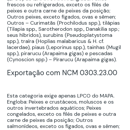
frescos ou refrigerados, exceto os filés de
peixes e outra carne de peixes da posição;
Outros peixes, exceto fígados, ovas e sêmen;
Outros – Curimatãs (Prochilodus spp.), tilápias
(Tilapia spp., Sarotherodon spp., Danakilia spp.;
seus híbridos), surubins (Pseudoplatystoma
spp.), traíra (Hoplias malabaricus & H. cf.
lacerdae), piaus (Leporinus spp.), tainhas (Mugil
spp.), pirarucu (Arapaima gigas) e pescadas
(Cynoscion spp.) – Pirarucu (Arapaima gigas).
Exportação com NCM 0303.23.00
Esta categoria exige apenas LPCO do MAPA.
Engloba: Peixes e crustáceos, moluscos e os
outros invertebrados aquáticos; Peixes
congelados, exceto os filés de peixes e outra
carne de peixes da posição; Outros
salmonídeos, exceto os fígados, ovas e sêmen;