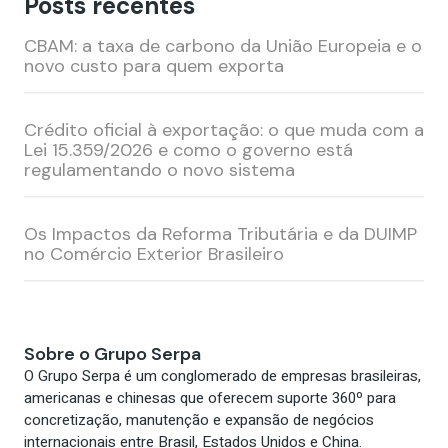
Posts recentes
Cadastre-se para receber nossos conteúdos
exclusivos por e-mail!
CBAM: a taxa de carbono da União Europeia e o
novo custo para quem exporta
Nome*
Crédito oficial à exportação: o que muda com a
Lei 15.359/2026 e como o governo está
Email*
regulamentando o novo sistema
Os Impactos da Reforma Tributária e da DUIMP
no Comércio Exterior Brasileiro
Cadastrar
Sobre o Grupo Serpa
O Grupo Serpa é um conglomerado de empresas brasileiras,
americanas e chinesas que oferecem suporte 360º para
concretização, manutenção e expansão de negócios
internacionais entre Brasil, Estados Unidos e China.