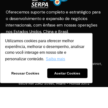
Oferecemos suporte completo e estratégico para
o desenvolvimento e expansão de negócios
internacionais, com ênfase em nossas operações
nos Estados Unidos, China e Brasil.
Utilizamos cookies para oferecer melhor
Serpa Brasil
comercial@gruposerpa.com.br
experiência, melhorar o desempenho, analisar
(31) 2104-5555
(31) 2104-5555
como você interage em nosso site e
Serpa China
personalizar conteúdo.
Saiba mais
+86 1862171713
Room 402, 439, Lane 1588, Zhuguang Road, Qingpu District,
Shanghai
Serpa USA
Recusar Cookies
Aceitar Cookies
info@serpausa.com
+1 305-468-0090
8809 NW 23RD Street, Miami - Florida 33172