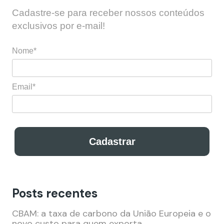
Cadastre-se para receber nossos conteúdos
exclusivos por e-mail!
Nome*
Email*
Cadastrar
Posts recentes
Cadastre-se para receber nossos conteúdos
exclusivos por e-mail!
CBAM: a taxa de carbono da União Europeia e o
novo custo para quem exporta