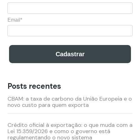
Email*
Cadastrar
Posts recentes
Cadastre-se para receber nossos conteúdos
exclusivos por e-mail!
CBAM: a taxa de carbono da União Europeia e o
novo custo para quem exporta
Nome*
Crédito oficial à exportação: o que muda com a
Lei 15.359/2026 e como o governo está
Email*
regulamentando o novo sistema