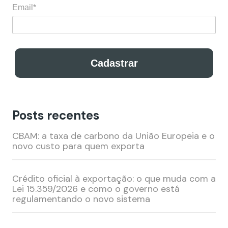
Email*
Cadastrar
Posts recentes
Cadastre-se para receber nossos conteúdos
exclusivos por e-mail!
CBAM: a taxa de carbono da União Europeia e o
novo custo para quem exporta
Nome*
Crédito oficial à exportação: o que muda com a
Lei 15.359/2026 e como o governo está
Email*
regulamentando o novo sistema